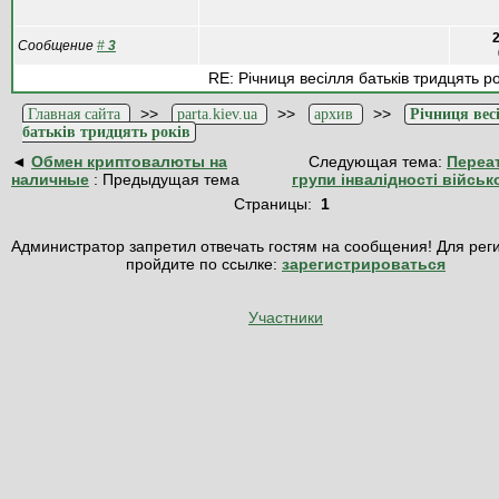
2
Сообщение
#
3
RE: Річниця весілля батьків тридцять ро
>>
>>
>>
Главная сайта
parta.kiev.ua
архив
Річниця вес
батьків тридцять років
◄
Обмен криптовалюты на
Следующая тема:
Переа
наличные
: Предыдущая тема
групи інвалідності військ
Страницы:
1
Администратор запретил отвечать гостям на сообщения! Для рег
пройдите по ссылке:
зарегистрироваться
Участники