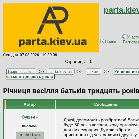
parta.kie
Участ
Поиск
Регистр
Сегодня: 07.08.2026 - 10:39:08
Страницы:
1
>>
>>
>>
Главная сайта
parta.kiev.ua
архив
Річниця вес
батьків тридцять років
Річниця весілля батьків тридцять рокі
Автор
Сообщение
Оушен
•
Друзі, допоможіть розібратися! Бать
буде 30 років весілля, хочу організу
школьник
для них сюрприз. Думаю зібрати
привітання від усіх родичів і друзів у