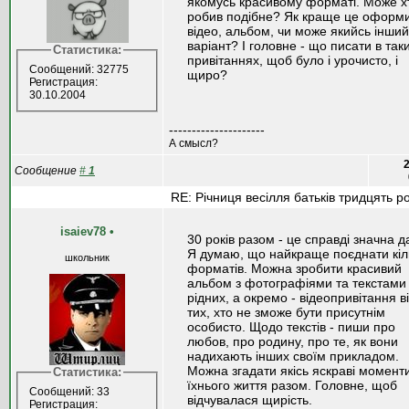
якомусь красивому форматі. Може х
робив подібне? Як краще це оформи
відео, альбом, чи може якийсь інший
варіант? І головне - що писати в так
Статистика:
привітаннях, щоб було і урочисто, і
Сообщений: 32775
щиро?
Регистрация:
30.10.2004
---------------------
А смысл?
2
Сообщение
#
1
RE: Річниця весілля батьків тридцять ро
isaiev78
•
30 років разом - це справді значна д
Я думаю, що найкраще поєднати кіл
школьник
форматів. Можна зробити красивий
альбом з фотографіями та текстами 
рідних, а окремо - відеопривітання в
тих, хто не зможе бути присутнім
особисто. Щодо текстів - пиши про
любов, про родину, про те, як вони
надихають інших своїм прикладом.
Можна згадати якісь яскраві моменти
Статистика:
їхнього життя разом. Головне, щоб
Сообщений: 33
відчувалася щирість.
Регистрация: