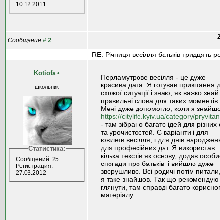
10.12.2011
2
Сообщение
#
2
RE: Річниця весілля батьків тридцять ро
Kotiofa
•
Перламутрове весілля - це дуже
красива дата. Я готував привітання 
школьник
схожої ситуації і знаю, як важко знай
правильні слова для таких моментів.
Мені дуже допомогло, коли я знайш
https://citylife.kyiv.ua/category/pryvita
- там зібрано багато ідей для різних 
та урочистостей. Є варіанти і для
ювілеїв весілля, і для днів народженн
для професійних дат. Я використав
Статистика:
кілька текстів як основу, додав особи
Сообщений: 25
спогади про батьків, і вийшло дуже
Регистрация:
зворушливо. Всі родичі потім питали
27.03.2012
я таке знайшов. Так що рекомендую
глянути, там справді багато корисно
матеріалу.